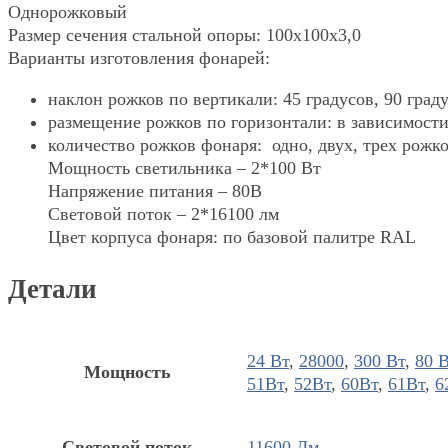
Однорожковый
Размер сечения стальной опоры: 100х100х3,0
Варианты изготовления фонарей:
наклон рожков по вертикали: 45 градусов, 90 граду
размещение рожков по горизонтали: в зависимости
количество рожков фонаря: одно, двух, трех рожк
Мощность светильника – 2*100 Вт
Напряжение питания – 80В
Световой поток – 2*16100 лм
Цвет корпуса фонаря: по базовой палитре RAL
Детали
24 Вт
,
28000
,
300 Вт
,
80 
Мощность
51Вт
,
52Вт
,
60Вт
,
61Вт
,
6
Световой поток
11600 Лм