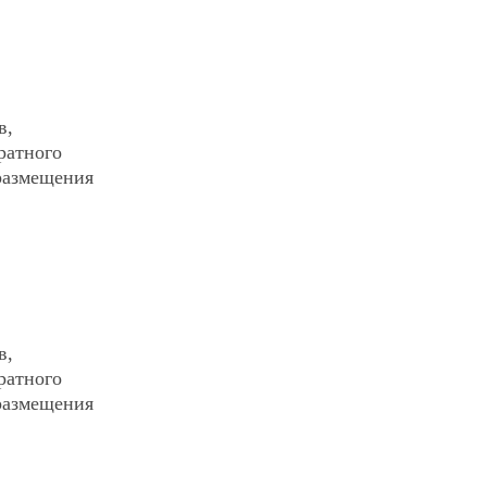
в,
ратного
 размещения
в,
ратного
 размещения