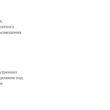
в,
ратного
 размещения
нутренних
у рожком под
ми