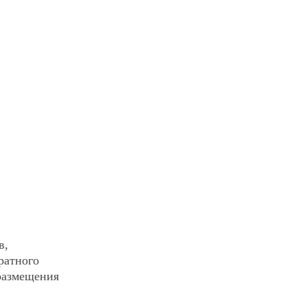
в,
ратного
 размещения