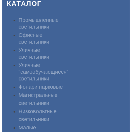
КАТАЛОГ
Промышленные
светильники
Офисные
светильники
Уличные
светильники
Уличные
“самообучающиеся”
светильники
Фонари парковые
Магистральные
светильники
Низковольтные
светильники
Малые