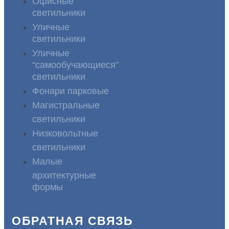
Офисные
светильники
Уличные
светильники
Уличные
“самообучающиеся”
светильники
Фонари парковые
Магистральные
светильники
Низковольтные
светильники
Малые
архитектурные
формы
ОБРАТНАЯ СВЯЗЬ