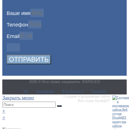
Ваше имя
Телефон
Email
ОТПРАВИТЬ
2026 © Все права защищены. BARSLED
Vk
Instagram
Facebook-f
Youtube
Создание и продвижение сайтов
Закрыть меню
Веб-студия ПроффИТ
×
×