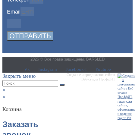
Email
ОТПРАВИТЬ
2026 © Все права защищены. BARSLED
Vk
Instagram
Facebook-f
Youtube
Создание и продвижение сайтов
Закрыть меню
Веб-студия ПроффИТ
×
×
Корзина
Заказать