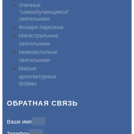
Уличные
“самообучающиеся”
светильники
Фонари парковые
Магистральные
светильники
Низковольтные
светильники
Малые
архитектурные
формы
ОБРАТНАЯ СВЯЗЬ
Ваше имя
Телефон