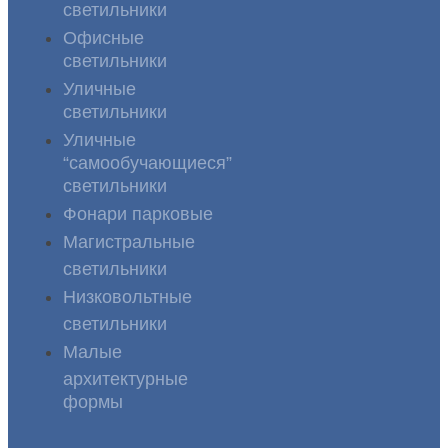
светильники
Офисные
светильники
Уличные
светильники
Уличные
“самообучающиеся”
светильники
Фонари парковые
Магистральные
светильники
Низковольтные
светильники
Малые
архитектурные
формы